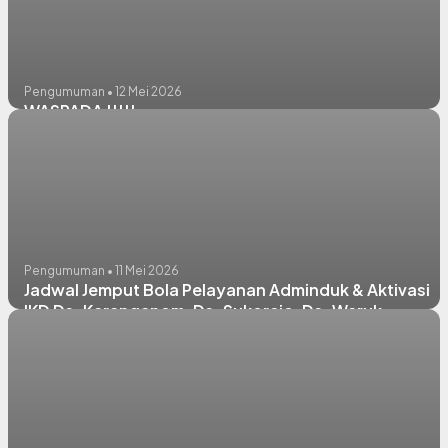
Pengumuman • 12 Mei 2026
WASPADA !!!!!
Pengumuman • 11 Mei 2026
Jadwal Jemput Bola Pelayanan Adminduk & Aktivasi
IKD Ds. Karanganom, Ds. Sukorejo, Ds. Waruk