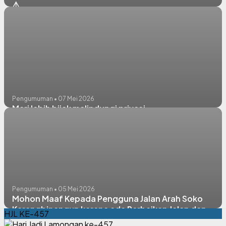
⚠️
Pengumuman • 07 Mei 2026
Mari lebih bijak melindungi privasi
Pengumuman • 05 Mei 2026
Mohon Maaf Kepada Pengguna Jalan Arah Soko
Karangbinangun karena ada Perbaikan Jalan dan
HJL KE-457
Tetap Berhati-hati saat Melintas