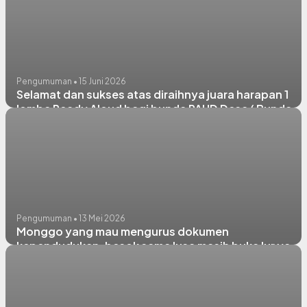
yang berkualitas, kita bangun desa yang Maju,
Mandiri, dan Sejahtera 🤝
Pengumuman • 15 Juni 2026
Selamat dan sukses atas diraihnya juara harapan 1
lomba Ready Aloud bagi bunda PAUD Desa ( Bunda
Ristuti Hariyani dari Desa Gawerejo Kecamatan
Karangbinangun)
Pengumuman • 13 Mei 2026
Monggo yang mau mengurus dokumen
kependudukan, besok sama lusa masih buka lur ya...