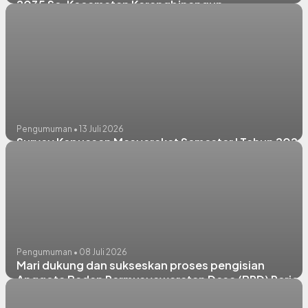
2035 Se-Kecamatan Karangbinangun
Pengumuman • 13 Juli 2026
Survey Kepuasan Masyarakat Semester I Tahun 2026
Pengumuman • 08 Juli 2026
Mari dukung dan sukseskan proses pengisian
Anggota Badan Permusyawaratan Desa (BPD) Period
2027-2035 di Kabupaten Lamongan Bersama BPD