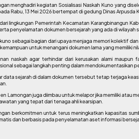
 menghadiri kegiatan Sosialisasi Naskah Kuno yang disel
 pada Rabu, 13 Mei 2026 bertempat di gedung Dinas Arpusd
aris dari lingkungan Pemerintah Kecamatan Karangbinangun K
rta penyelamatan dokumen bersejarah yang ada di wilayah 
 kuno sebagai bagian dari upaya menjaga memori kolektif dan se
mampuan untuk menangani dokumen lama yang memiliki nilai 
anan naskah agar terhindar dari kerusakan alami maupun 
nal sebagai langkah penting dalam mendokumentasikan perj
 data sejarah di dalam dokumen tersebut tetap terjaga keas
an.
Lamongan juga diimbau untuk melapor jika memiliki atau mene
atan yang tepat dari tenaga ahli kearsipan.
n berkomitmen untuk terus meningkatkan kapasitas sumber
tematis dan berbasis pada penyelamatan aset informasi bersej