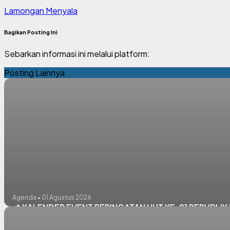
Lamongan Menyala
Bagikan Posting Ini
Sebarkan informasi ini melalui platform:
Posting Lainnya
Agenda • 01 Agustus 2026
📌 KALENDER EVENT PERINGATAN HUT KE-81 REPUBL