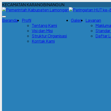
KECAMATAN KARANGBINANGUN
Beranda
Profil
Galeri
Layanan
Tentang Kami
Makluma
Visi dan Misi
Standar
Struktur Organisasi
Daftar 
Kontak Kami