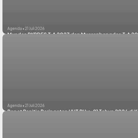
Agenda • 21 Juli 2026
Musdes RKPDES T.A 2027 dan Musrenbangdes T.A 2
Agenda • 21 Juli 2026
Rapat Panitia Peringatan HUT RI ke-81 Tahun 2026 di