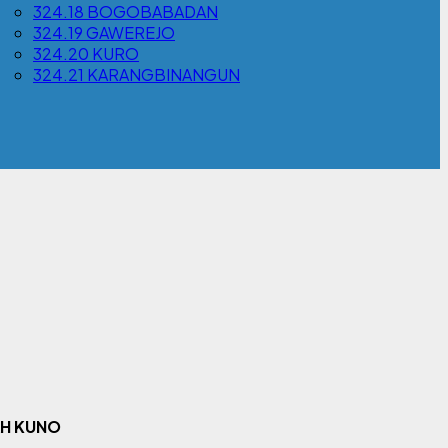
324.18 BOGOBABADAN
324.19 GAWEREJO
324.20 KURO
324.21 KARANGBINANGUN
AH KUNO