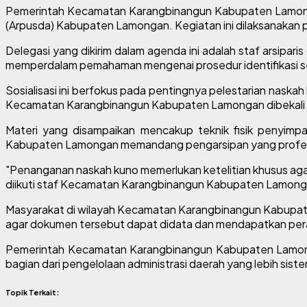
Pemerintah Kecamatan Karangbinangun Kabupaten Lamongan
(Arpusda) Kabupaten Lamongan. Kegiatan ini dilaksanakan
Delegasi yang dikirim dalam agenda ini adalah staf arsip
memperdalam pemahaman mengenai prosedur identifikasi se
Sosialisasi ini berfokus pada pentingnya pelestarian naskah
Kecamatan Karangbinangun Kabupaten Lamongan dibekali ke
Materi yang disampaikan mencakup teknik fisik penyimp
Kabupaten Lamongan memandang pengarsipan yang profesio
"Penanganan naskah kuno memerlukan ketelitian khusus agar
diikuti staf Kecamatan Karangbinangun Kabupaten Lamong
Masyarakat di wilayah Kecamatan Karangbinangun Kabupaten 
agar dokumen tersebut dapat didata dan mendapatkan peraw
Pemerintah Kecamatan Karangbinangun Kabupaten Lamonga
bagian dari pengelolaan administrasi daerah yang lebih sis
Topik Terkait: