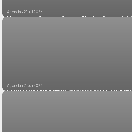
Agenda • 21 Juli 2026
Musyawarah Desa dan Rembug Stunting Pemerintah 
Agenda • 21 Juli 2026
Sosialisasi badan permusyawaratan desa (BPD) peri