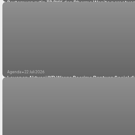
Pertemuan rutin TP PKK dan Dharma Wanita persatu
Agenda • 22 Juli 2026
Layanan Aktvasi IKD Warga Peerima Bantuan Sosial d