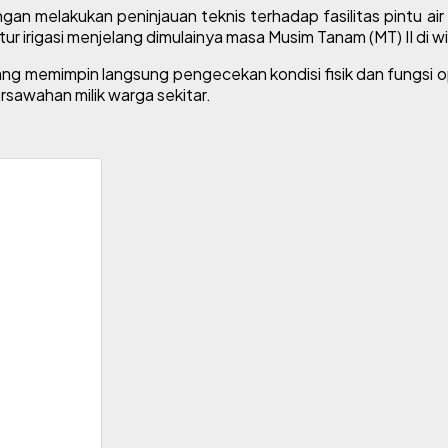
melakukan peninjauan teknis terhadap fasilitas pintu air
ur irigasi menjelang dimulainya masa Musim Tanam (MT) II di w
emimpin langsung pengecekan kondisi fisik dan fungsi opera
ersawahan milik warga sekitar.