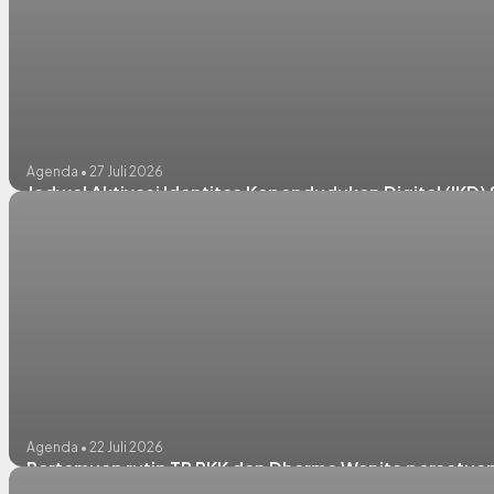
Agenda • 27 Juli 2026
Jadwal Aktivasi Identitas Kependudukan Digital (IK
Agenda • 22 Juli 2026
Pertemuan rutin TP PKK dan Dharma Wanita persatu