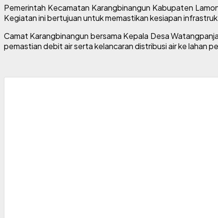
Pemerintah Kecamatan Karangbinangun Kabupaten Lamongan 
Kegiatan ini bertujuan untuk memastikan kesiapan infrastrukt
Camat Karangbinangun bersama Kepala Desa Watangpanjang m
pemastian debit air serta kelancaran distribusi air ke lahan p