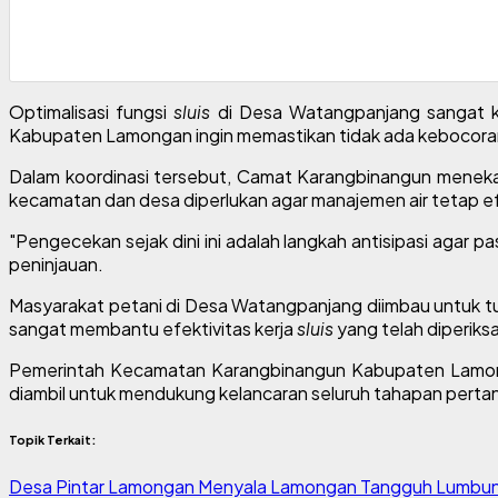
Optimalisasi fungsi
sluis
di Desa Watangpanjang sangat k
Kabupaten Lamongan ingin memastikan tidak ada kebocoran
Dalam koordinasi tersebut, Camat Karangbinangun menekan
kecamatan dan desa diperlukan agar manajemen air tetap e
"Pengecekan sejak dini ini adalah langkah antisipasi agar 
peninjauan.
Masyarakat petani di Desa Watangpanjang diimbau untuk turut
sangat membantu efektivitas kerja
sluis
yang telah diperiksa
Pemerintah Kecamatan Karangbinangun Kabupaten Lamongan
diambil untuk mendukung kelancaran seluruh tahapan pert
Topik Terkait:
Desa Pintar
Lamongan Menyala
Lamongan Tangguh
Lumbun