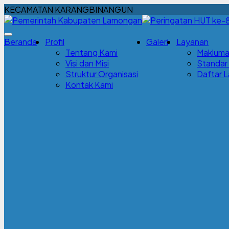
KECAMATAN KARANGBINANGUN
Beranda
Profil
Galeri
Layanan
Tentang Kami
Makluma
Visi dan Misi
Standar
Struktur Organisasi
Daftar 
Kontak Kami