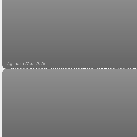
Agenda • 22 Juli 2026
Layanan Aktvasi IKD Warga Peerima Bantuan Sosial d