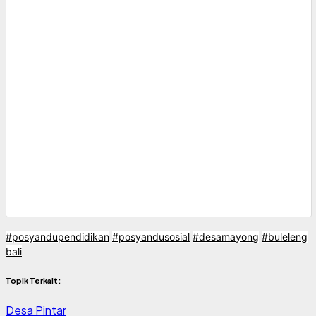
#posyandupendidikan
#posyandusosial
#desamayong
#buleleng
bali
Topik Terkait:
Desa Pintar