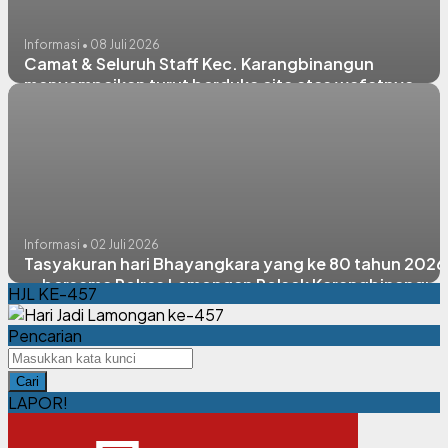
Informasi • 08 Juli 2026
Camat & Seluruh Staff Kec. Karangbinangun
menyampaikan turut berduka cita atas wafatnya
Bapak Basuki selaku Kasi Pemerintahan Desa
Karangbinangun
Informasi • 02 Juli 2026
Tasyakuran hari Bhayangkara yang ke 80 tahun 2026
— bersama Polres Lamongan Polsek Karangbinangun
HJL KE-457
Pencarian
Cari
LAPOR!