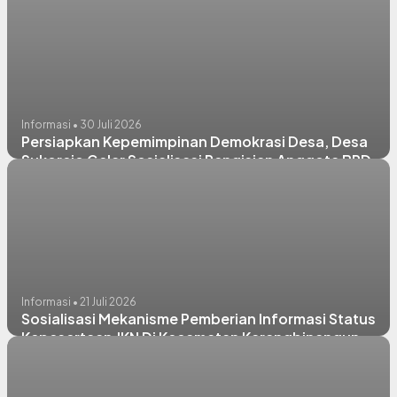
Pengurus TP Posyandu Periode 2026–2031
Informasi • 30 Juli 2026
Persiapkan Kepemimpinan Demokrasi Desa, Desa
Sukorejo Gelar Sosialisasi Pengisian Anggota BPD
Periode 2027–2035
Informasi • 21 Juli 2026
Sosialisasi Mekanisme Pemberian Informasi Status
Kepesertaan JKN Di Kecamatan Karangbinangun