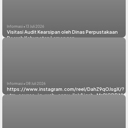
Informasi • 13 Juli 2026
Visitasi Audit Kearsipan oleh Dinas Perpustakaan
Daerah Kabupaten Lamongan
Informasi • 08 Juli 2026
https://www.instagram.com/reel/DahZ9qOJsgX/?
utm_source=ig_web_copy_link&igsh=MzRlODBiNW