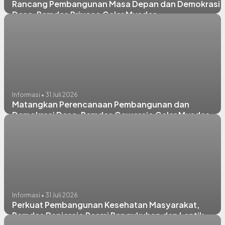
Rancang Pembangunan Masa Depan dan Demokrasi
Desa, Pemdes Priyoso Gelar Musdes,
Musrenbangdes, dan Sosialisasi Pengisian BPD
Informasi • 31 Juli 2026
Matangkan Perencanaan Pembangunan dan
Demokrasi Desa, Pemdes Gawerejo Gelar Musdes,
Musrenbangdes, serta Sosialisasi Pengisian BPD
Informasi • 31 Juli 2026
Perkuat Pembangunan Kesehatan Masyarakat,
Pemdes Banjarejo Resmi Pengukuhan dan Lantik