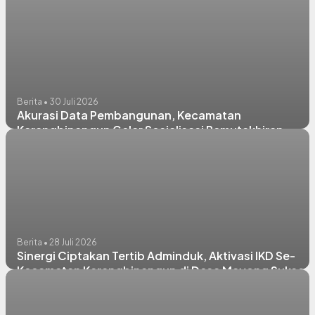
PHBS Kabupaten Lamongan 2026
Berita • 30 Juli 2026
Akurasi Data Pembangunan, Kecamatan
Karangbinangun Gelar Sosialisasi Pemutakhiran
Indeks Desa Tahun 2026
Berita • 28 Juli 2026
Sinergi Ciptakan Tertib Adminduk, Aktivasi IKD Se-
Kecamatan Karangbinangun di Desa Mayong Sukses
Digelar