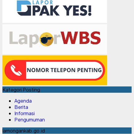
Kategori Posting
Agenda
Berita
Informasi
Pengumuman
lamongankab.go.id