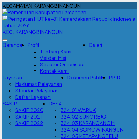
KECAMATAN KARANGBINANGUN
KEC. KARANGBINANGUN
Beranda
Profil
Galeri
Tentang Kami
Visi dan Misi
Struktur Organisasi
Kontak Kami
Layanan
Dokumen Publik
PPID
Maklumat Pelayanan
Standar Pelayanan
Daftar Layanan
SAKIP
DESA
SAKIP 2020
324.01 WARUK
SAKIP 2021
324.02 SUKOREJO
SAKIP 2022
324.03 KARANGANOM
324.04 SOMOWINANGUN
324.05 KETAPANGTELU