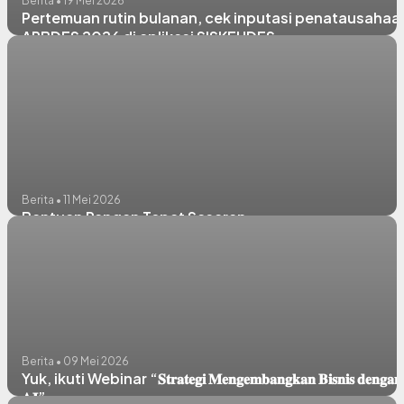
Berita • 19 Mei 2026
Pertemuan rutin bulanan, cek inputasi penatausahaa
APBDES 2026 di aplikasi SISKEUDES
Berita • 11 Mei 2026
Bantuan Pangan Tepat Sasaran
Berita • 09 Mei 2026
Yuk, ikuti Webinar “𝐒𝐭𝐫𝐚𝐭𝐞𝐠𝐢 𝐌𝐞𝐧𝐠𝐞𝐦𝐛𝐚𝐧𝐠𝐤𝐚𝐧 𝐁𝐢𝐬𝐧𝐢𝐬 𝐝𝐞𝐧𝐠𝐚𝐧
𝐀𝐈”