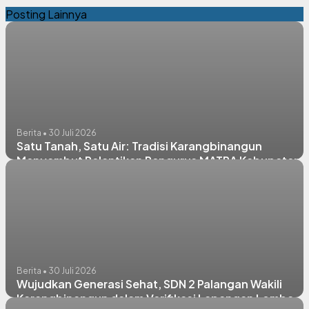
Posting Lainnya
Berita • 30 Juli 2026
Satu Tanah, Satu Air: Tradisi Karangbinangun
Menyambut Pelantikan Pengurus MATRA Kabupaten
Lamongan
Berita • 30 Juli 2026
Wujudkan Generasi Sehat, SDN 2 Palangan Wakili
Karangbinangun dalam Verifikasi Lapangan Lomba