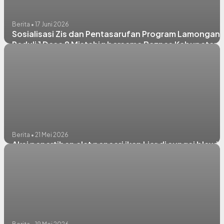
Berita • 17 Juni 2026
Sosialisasi Zis dan Pentasarufan Program Lamongan
Peduli 1 Desa 8 Mistahiq bersama Baznas Kabupaten
Lamongan
Berita • 21 Mei 2026
Aksi penertiban alat pencari ikan Liar di sungai blawi