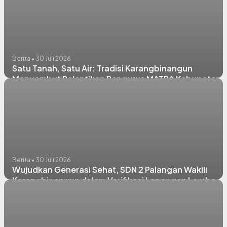
Berita • 30 Juli 2026
Satu Tanah, Satu Air: Tradisi Karangbinangun
Menyambut Pelantikan Pengurus MATRA Kabupaten
Lamongan
Berita • 30 Juli 2026
Wujudkan Generasi Sehat, SDN 2 Palangan Wakili
Karangbinangun dalam Verifikasi Lapangan Lomba
PHBS Kabupaten Lamongan 2026