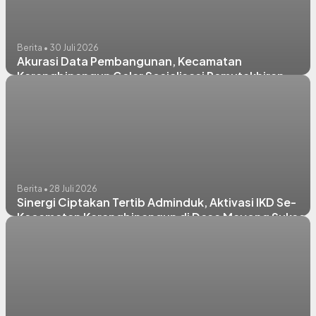
Berita • 30 Juli 2026
Akurasi Data Pembangunan, Kecamatan
Karangbinangun Gelar Sosialisasi Pemutakhiran
Indeks Desa Tahun 2026
Berita • 28 Juli 2026
Sinergi Ciptakan Tertib Adminduk, Aktivasi IKD Se-
Kecamatan Karangbinangun di Desa Mayong Sukses
Digelar