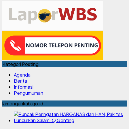
Kategori Posting
Agenda
Berita
Informasi
Pengumuman
lamongankab.go.id