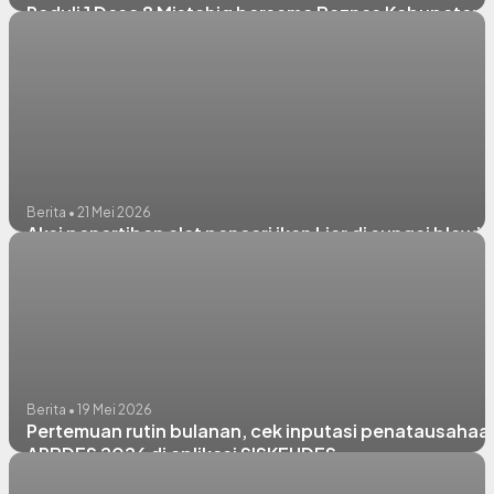
Peduli 1 Desa 8 Mistahiq bersama Baznas Kabupaten
Lamongan
Berita • 21 Mei 2026
Aksi penertiban alat pencari ikan Liar di sungai blawi
Berita • 19 Mei 2026
Pertemuan rutin bulanan, cek inputasi penatausahaa
APBDES 2026 di aplikasi SISKEUDES