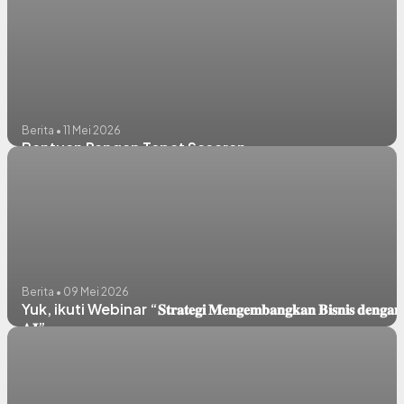
Berita • 11 Mei 2026
Bantuan Pangan Tepat Sasaran
Berita • 09 Mei 2026
Yuk, ikuti Webinar “𝐒𝐭𝐫𝐚𝐭𝐞𝐠𝐢 𝐌𝐞𝐧𝐠𝐞𝐦𝐛𝐚𝐧𝐠𝐤𝐚𝐧 𝐁𝐢𝐬𝐧𝐢𝐬 𝐝𝐞𝐧𝐠𝐚𝐧
𝐀𝐈”