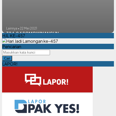
Lainnya • 22 Mei 2021
324.04 SOMOWINANGUN
HJL KE-457
Pencarian
Cari
LAPOR!