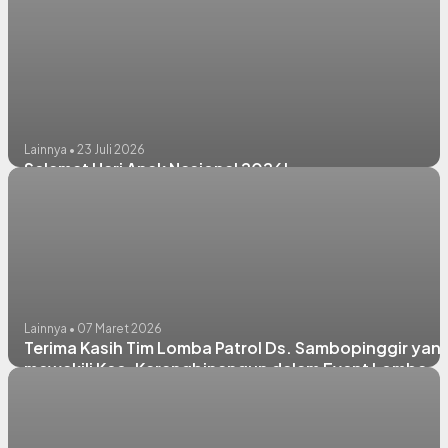
Lainnya • 23 Juli 2026
Selamat Hari Anak Nasional 2026!
Lainnya • 07 Maret 2026
Terima Kasih Tim Lomba Patrol Ds. Sambopinggir yan
mewakili Kec. Karangbinangun dalam Event Lomba
Patrol Sahur Ramadhan 1447H