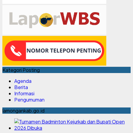
Kategori Posting
Agenda
Berita
Informasi
Pengumuman
lamongankab.go.id