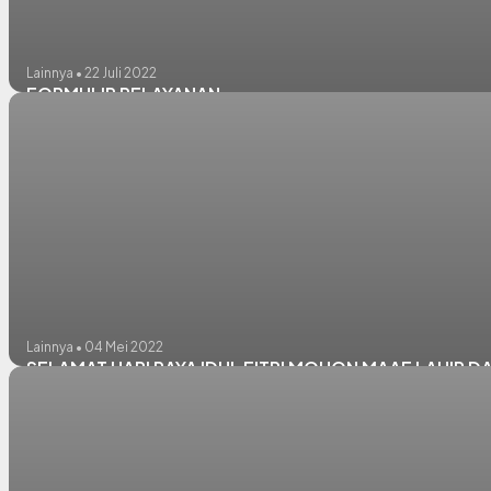
Lainnya • 22 Juli 2022
FORMULIR PELAYANAN
Lainnya • 04 Mei 2022
SELAMAT HARI RAYA IDUL FITRI MOHON MAAF LAHIR D