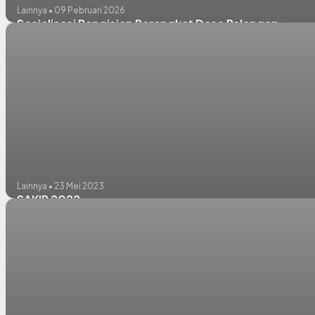
Lainnya • 09 Pebruari 2026
Sosialisasi Pengisian Perangkat Desa Palangan
Lainnya • 23 Mei 2023
SAKIP 2022