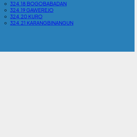
324.18 BOGOBABADAN
324.19 GAWEREJO
324.20 KURO
324.21 KARANGBINANGUN