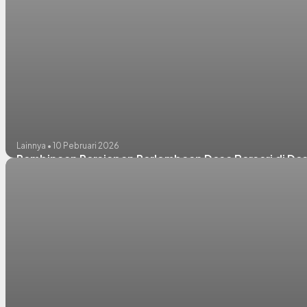
Lainnya • 10 Pebruari 2026
Pembinaan Persiapan Perlombaan Desa Berseri di D