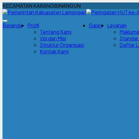
KECAMATAN KARANGBINANGUN
Beranda
Profil
Galeri
Layanan
Tentang Kami
Makluma
Visi dan Misi
Standar
Struktur Organisasi
Daftar 
Kontak Kami