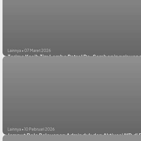
Lainnya • 07 Maret 2026
Terima Kasih Tim Lomba Patrol Ds. Sambopinggir ya
Lainnya • 10 Pebruari 2026
Jemput Bola Pelayanan Adminduk dan Aktivasi IKD di 